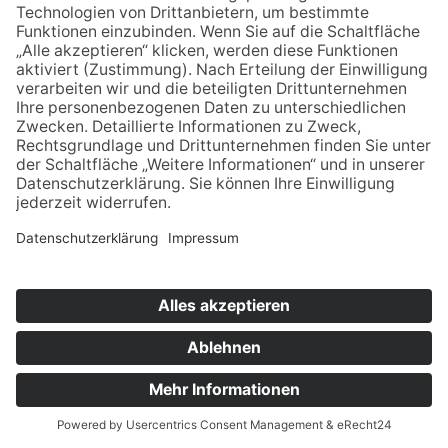
Gesprächsrunde für
pflegende Angehörige
Von
03.06.2026 15:00
bis
03.06.2026 16:30
Ort:
Quartiershaus Ringelberg, Walter-Gropius-
Straße 45, 99085 Erfurt
Schlagworte:
2026
Offene Gesprächsrunde, Erfahrungsaustausch
über die Belastungen im Pflegealltag, die
Schwierigkeiten im Umgang mit den Behörden
und Pflegekassen - Vernetzung, Ermutigung,
gegenseitiges Stärken - Beratung zu
verschiedenen Themen der Pflege -
Betreuungsangebot der zu Pflegenden in dieser
Zeit
Austausch
,
Jetzt Spenden!
Informationsveranstaltung
Stammtisch für