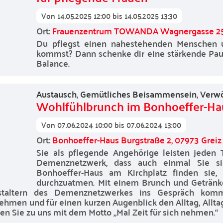
Von
14.05.2025 12:00
bis
14.05.2025 13:30
Ort:
Frauenzentrum TOWANDA Wagnergasse 25,
Du pflegst einen nahestehenden Menschen un
kommst? Dann schenke dir eine stärkende Pause
Balance.
Austausch
,
Gemütliches Beisammensein
,
Verw
Wohlfühlbrunch im Bonhoeffer-Ha
Von
07.06.2024 10:00
bis
07.06.2024 13:00
Ort:
Bonhoeffer-Haus Burgstraße 2, 07973 Greiz
Sie als pflegende Angehörige leisten jede
Demenznetzwerk, dass auch einmal Sie s
Bonhoeffer-Haus am Kirchplatz finden sie,
durchzuatmen. Mit einem Brunch und Getränk
staltern des Demenznetzwerkes ins Gespräch kom
hmen und für einen kurzen Augenblick den Alltag, Alltag
 Sie zu uns mit dem Motto „Mal Zeit für sich nehmen.“