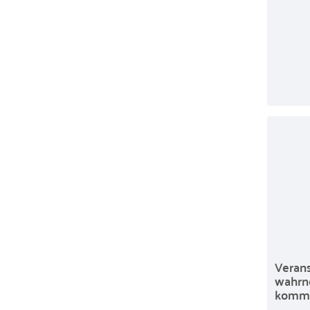
Veran
wahrne
kommen