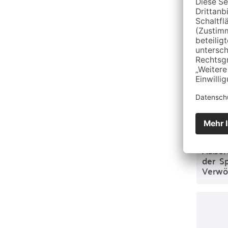
Außerd
der Sp
Verwöh