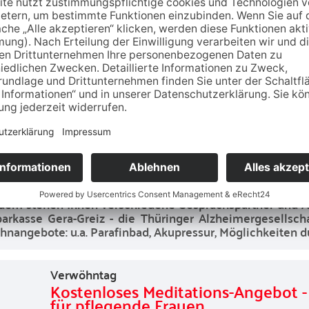
möchten.
Austausch
,
Verwöhntag
Verwöhntag für pflegende Angehör
Von
16.05.2025 10:00
bis
16.05.2025 12:30
Ort:
Bonhoeffer-Haus Burgstraße 2 07973 Greiz
Sie begleiten und versorgen Ihren an Demen
haben es sich verdient! Einmal kurz inne halte
und Ihren Angehörigen herzlich zu einem Verw
Demenz-Netzwerkes des Landkreises Greiz mi
em stehen Ihnen verschiedene Gesprächspartner und Ang
arkasse Gera-Greiz - die Thüringer Alzheimergesellsch
nangebote: u.a. Parafinbad, Akupressur, Möglichkeiten 
Verwöhntag
Kostenloses Meditations-Angebot - 
für pflegende Frauen