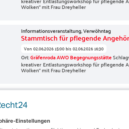
kreativer Entlastungsworkshop für pflegende 
Wolken“ mit Frau Dreyheller
Informationsveranstaltung
,
Verwöhntag
Stammtisch für pflegende Angehör
Von
02.06.2026 15:00
bis
02.06.2026 16:30
Ort:
Gräfenroda AWO Begegnungsstätte
Schlag
kreativer Entlastungsworkshop für pflegende 
Wolken“ mit Frau Dreyheller
Gemütliches Beisammensein
,
Verwöhntag
Singen mit PFLEGESEGEN: Erinner
Von
02.06.2026 14:00
bis
02.06.2026 16:00
Ort:
Mit Medien e. V. Brühler Straße 52 99084 Erf
Ein Nachmittag für pflegende Angehörige, ih