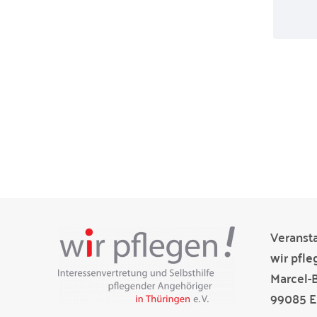
Veransta
wir pfle
Marcel-
99085 Er