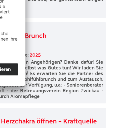
ige mit Brunch
Schlagworte:
2025
z erkrankten Angehörigen? Danke dafür! Sie
n und sich selbst was Gutes tun! Wir laden Sie
öhntag ein! Es erwarten Sie die Partner des
t einem Wohlfühlbrunch und zum Austausch.
ebote zur Verfügung, u.a.: - Seniorenberater
aft - der Betreuungsverein Region Zwickau -
durch Aromapflege
Herzchakra öffnen – Kraftquelle