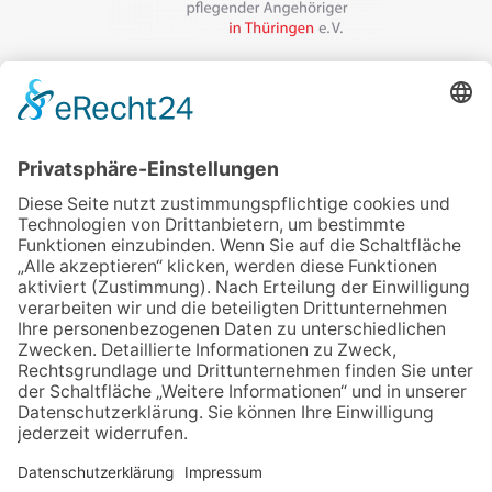
Veranstalter:
wir pflegen in Thüringen e.V.
Marcel-Breuer-Ring 25
99085 Erfurt
Email schreiben
Uns unterstützen / Spenden
Alle Termine
Übersichtskarte
Veranstaltung anmelden