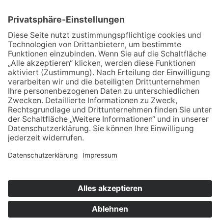
Marcel-Breuer-Ring 25
99085 Erfurt
Email schreiben
Uns unterstützen / Spenden
Alle Termine
Übersichtskarte
Veranstaltung anmelden
Kontakt
Datenschutz
Impressum
© 2021-2026 | wir pflegen - Interessenvertretung u.
Selbsthilfe