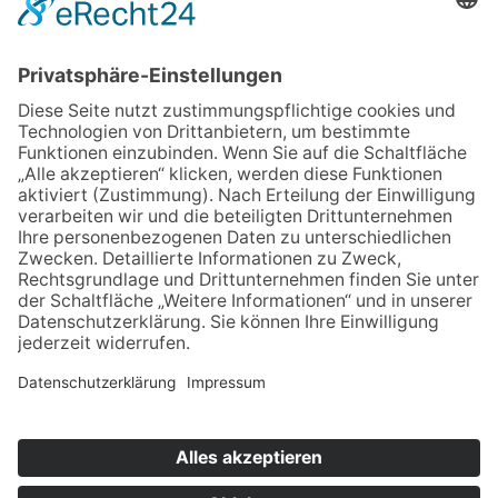
wir pflegen in Thüringen e.V.
Marcel-Breuer-Ring 25
99085 Erfurt
Email schreiben
Uns unterstützen / Spenden
Alle Termine
Übersichtskarte
Veranstaltung anmelden
Kontakt
Datenschutz
Impressum
© 2021-2026 | wir pflegen - Interessenvertretung u.