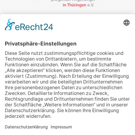
Veranstalter:
wir pflegen in Thüringen e.V.
Marcel-Breuer-Ring 25
99085 Erfurt
Email schreiben
Uns unterstützen / Spenden
Alle Termine
Übersichtskarte
Veranstaltung anmelden