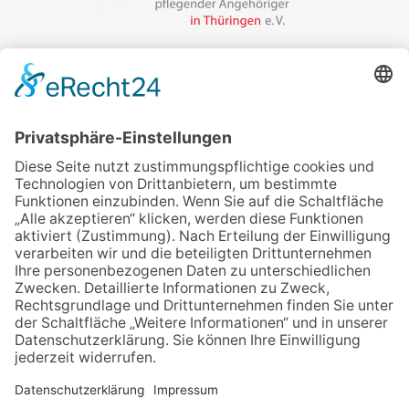
Veranstalter:
wir pflegen in Thüringen e.V.
Marcel-Breuer-Ring 25
99085 Erfurt
Email schreiben
Uns unterstützen / Spenden
Alle Termine
Übersichtskarte
Veranstaltung anmelden