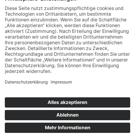
Email schreiben
Uns unterstützen / Spenden
Alle Termine
Übersichtskarte
Veranstaltung anmelden
Kontakt
Datenschutz
Impressum
© 2021-2026 | wir pflegen - Interessenvertretung u.
Selbsthilfe
Jetzt Spenden!
pflegender Angehöriger in Thüringen e.V.