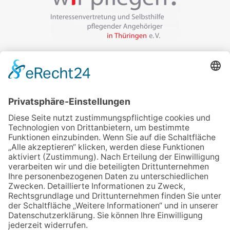
Veranstalter:
wir pflegen in Thüringen e.V.
Marcel-Breuer-Ring 25
99085 Erfurt
Email schreiben
Uns unterstützen / Spenden
Alle Termine
Übersichtskarte
Veranstaltung anmelden